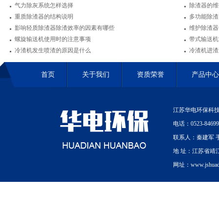
气力除灰系统怎样选择
除渣器的维
重质除渣器的结构说明
多功能除渣
影响轻质除渣器除渣效率的因素有哪些
维护除渣器
螺旋输送机使用时的注意事项
带式输送机
冷渣机发生喷渣的原因是什么
冷渣机进渣
首页
关于我们
资质荣誉
产品中心
江苏华电环保科技
电话：0523-84699
联系人：秦建军 手机
地 址：江苏省靖
网址：www.jshuadi